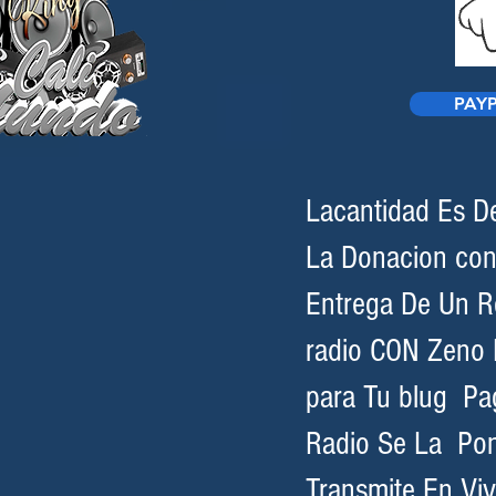
PAYP
Lacantidad Es D
La Donacion con
Entrega De Un R
radio CON Zeno 
para Tu blug Pa
Radio Se La Po
Transmite En Vi